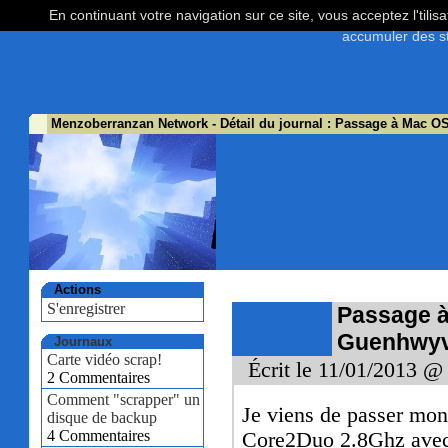
En continuant votre navigation sur ce site, vous acceptez l'tili
accumuler des st
Menzoberranzan Network
- Détail du journal : Passage à Mac 
Actions
S'enregistrer
Passage à
Guenhwy
Journaux
Carte vidéo scrap!
Écrit le 11/01/2013 @
2 Commentaires
Comment "scrapper" un
Je viens de passer mo
disque de backup
4 Commentaires
Core2Duo 2.8Ghz av