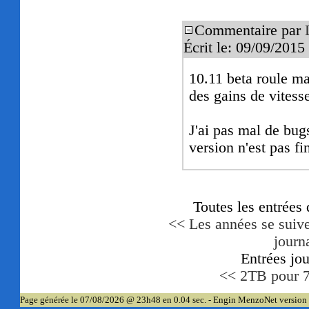
Commentaire par
Écrit le: 09/09/201
10.11 beta roule ma
des gains de vites
J'ai pas mal de bugs 
version n'est pas fi
Toutes les entrées
<< Les années se suive
journ
Entrées jo
<< 2TB pour 
Page générée le 07/08/2026 @ 23h48 en 0.04 sec. - Engin MenzoNet version